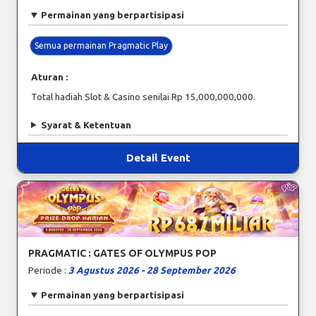
Permainan yang berpartisipasi
Semua permainan Pragmatic Play
Aturan :
Total hadiah Slot & Casino senilai Rp 15,000,000,000.
Syarat & Ketentuan
Detail Event
PRAGMATIC : GATES OF OLYMPUS POP
Periode :
3 Agustus 2026 - 28 September 2026
Permainan yang berpartisipasi