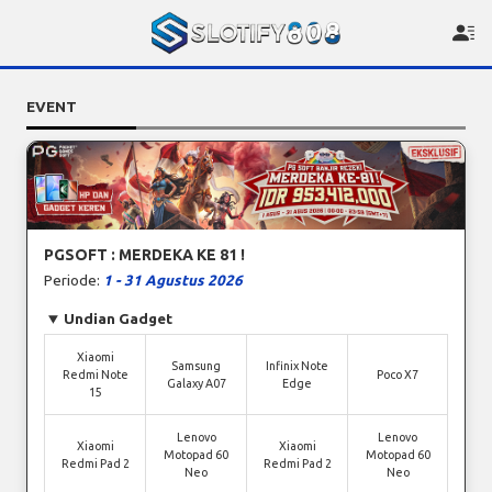
EVENT
PGSOFT : MERDEKA KE 81 !
Periode:
1 - 31 Agustus 2026
Undian Gadget
Xiaomi
Samsung
Infinix Note
Redmi Note
Poco X7
Galaxy A07
Edge
15
Lenovo
Lenovo
Xiaomi
Xiaomi
Motopad 60
Motopad 60
Redmi Pad 2
Redmi Pad 2
Neo
Neo