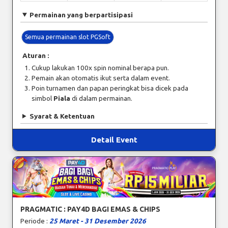
Permainan yang berpartisipasi
Semua permainan slot PGSoft
Aturan :
Cukup lakukan 100x spin nominal berapa pun.
Pemain akan otomatis ikut serta dalam event.
Poin turnamen dan papan peringkat bisa dicek pada
simbol
Piala
di dalam permainan.
Syarat & Ketentuan
Detail Event
PRAGMATIC : PAY4D BAGI EMAS & CHIPS
Periode :
25 Maret - 31 Desember 2026