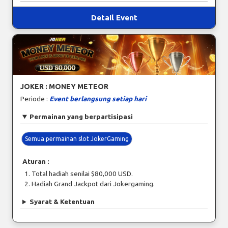
Detail Event
JOKER : MONEY METEOR
Periode :
Event berlangsung setiap hari
Permainan yang berpartisipasi
Semua permainan slot JokerGaming
Aturan :
Total hadiah senilai $80,000 USD.
Hadiah Grand Jackpot dari Jokergaming.
Syarat & Ketentuan