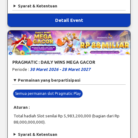
Syarat & Ketentuan
Detail Event
PRAGMATIC : DAILY WINS MEGA GACOR
Periode :
30 Maret 2026 - 28 Maret 2027
Permainan yang berpartisipasi
Semua permainan slot Pragmatic Play
Aturan :
Total hadiah Slot senilai Rp 5,983,200,000 (bagian dari Rp
88,000,000,000).
Syarat & Ketentuan